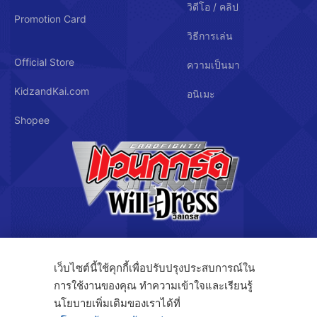
วิดีโอ / คลิป
Promotion Card
วิธีการเล่น
Official Store
ความเป็นมา
KidzandKai.com
อนิเมะ
Shopee
บริษัท คิดซ์ แอนด์ คิทซ์ จำกัด
เว็บไซต์นี้ใช้คุกกี้เพื่อปรับปรุงประสบการณ์ใน
การใช้งานของคุณ ทำความเข้าใจและเรียนรู้
นโยบายเพิ่มเติมของเราได้ที่
122/3 ถ.กรุงเทพกรีฑา แขวงทับช้าง เขตสะพานสูง กรุงเทพฯ 10250