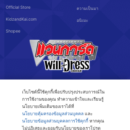
Official Store
ความเป็นมา
KidzandKai.com
อนิเมะ
Shopee
บริษัท คิดซ์ แอนด์ คิทซ์ จำกัด
เว็บไซต์นี้ใช้คุกกี้เพื่อปรับปรุงประสบการณ์ใน
การใช้งานของคุณ ทำความเข้าใจและเรียนรู้
นโยบายเพิ่มเติมของเราได้ที่
122/3 ถ.กรุงเทพกรีฑา แขวงทับช้าง เขตสะพานสูง กรุงเทพฯ 10250
นโยบายคุ้มครองข้อมูลส่วนบุคคล
และ
นโยบายข้อมูลส่วนบุคคลการใช้คุกกี้
หากคุณ
โทร. 091-808-4414
ไม่ปฏิเสธและยอมรับนโยบายของเราโปรด