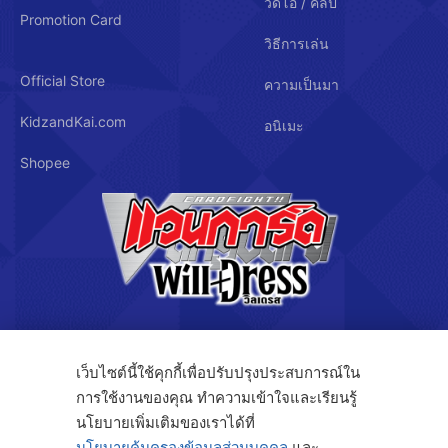
วิดีโอ / คลิป
Promotion Card
วิธีการเล่น
Official Store
ความเป็นมา
KidzandKai.com
อนิเมะ
Shopee
บริษัท คิดซ์ แอนด์ คิทซ์ จำกัด
เว็บไซต์นี้ใช้คุกกี้เพื่อปรับปรุงประสบการณ์ใน
การใช้งานของคุณ ทำความเข้าใจและเรียนรู้
122/3 ถ.กรุงเทพกรีฑา แขวงทับช้าง เขตสะพานสูง กรุงเทพฯ 10250
นโยบายเพิ่มเติมของเราได้ที่
นโยบายคุ้มครองข้อมูลส่วนบุคคล
และ