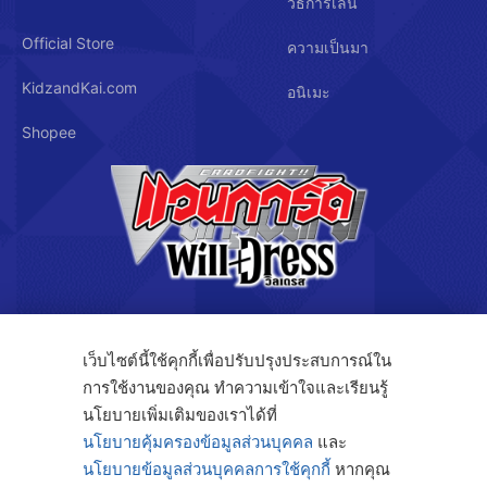
วิธีการเล่น
Official Store
ความเป็นมา
KidzandKai.com
อนิเมะ
Shopee
บริษัท คิดซ์ แอนด์ คิทซ์ จำกัด
เว็บไซต์นี้ใช้คุกกี้เพื่อปรับปรุงประสบการณ์ใน
การใช้งานของคุณ ทำความเข้าใจและเรียนรู้
122/3 ถ.กรุงเทพกรีฑา แขวงทับช้าง เขตสะพานสูง กรุงเทพฯ 10250
นโยบายเพิ่มเติมของเราได้ที่
นโยบายคุ้มครองข้อมูลส่วนบุคคล
และ
นโยบายข้อมูลส่วนบุคคลการใช้คุกกี้
หากคุณ
โทร. 091-808-4414