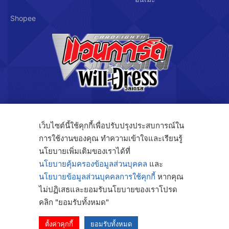
Shopee
บริษัท คิดซ์ แอนด์ คิทซ์ จำกัด
เว็บไซต์นี้ใช้คุกกี้เพื่อปรับปรุงประสบการณ์ใน
การใช้งานของคุณ ทำความเข้าใจและเรียนรู้
122/3 ถ.กรุงเทพกรีฑา แขวงทับช้าง เขตสะพานสูง กรุงเทพฯ 10250
นโยบายเพิ่มเติมของเราได้ที่
นโยบายคุ้มครองข้อมูลส่วนบุคคล
และ
นโยบายข้อมูลส่วนบุคคลการใช้คุกกี้
หากคุณ
โทร. 091-808-4414
ไม่ปฏิเสธและยอมรับนโยบายของเราโปรด
Fax. 02-368-4105
คลิก "ยอมรับทั้งหมด"
ตั้งค่าคุกกี้
ยอมรับทั้งหมด