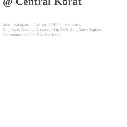
@ Central Korat
admin-vanguard
กันยายน 19, 2024
การแข่งขัน
Card Game Regional Championship 2024
,
Card Game Regional
Championship 2024 @ Central Korat