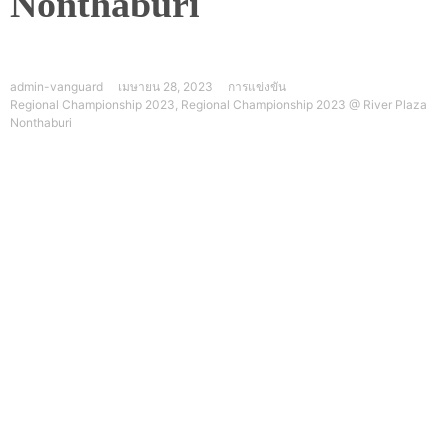
Nonthaburi
admin-vanguard
เมษายน 28, 2023
การแข่งขัน
Regional Championship 2023
,
Regional Championship 2023 @ River Plaza
Nonthaburi