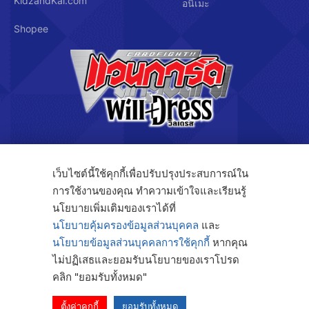
KidzandKai.com
อนิเมะ
Shopee
บริษัท คิดซ์ แอนด์ คิทซ์ จำกัด
เว็บไซต์นี้ใช้คุกกี้เพื่อปรับปรุงประสบการณ์ใน
การใช้งานของคุณ ทำความเข้าใจและเรียนรู้
นโยบายเพิ่มเติมของเราได้ที่
122/3 ถ.กรุงเทพกรีฑา แขวงทับช้าง เขตสะพานสูง กรุงเทพฯ 10250
นโยบายคุ้มครองข้อมูลส่วนบุคคล
และ
นโยบายข้อมูลส่วนบุคคลการใช้คุกกี้
หากคุณ
โทร. 091-808-4414
ไม่ปฏิเสธและยอมรับนโยบายของเราโปรด
Fax. 02-368-4105
คลิก "ยอมรับทั้งหมด"
ตั้งค่าคุกกี้
ยอมรับทั้งหมด